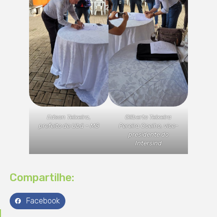
Edson Teixeira,
Gilberto Teixeira
prefeito de Ubá – MG
Pereira Coelho, vice-
presidente do
Intersind
Compartilhe:
Facebook