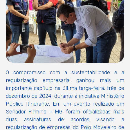
O compromisso com a sustentabilidade e a
regularização empresarial ganhou mais um
importante capítulo na última terça-feira, três de
dezembro de 2024, durante a iniciativa Ministério
Público Itinerante. Em um evento realizado em
Senador Firmino – MG, foram oficializadas mais
duas assinaturas de acordos visando a
regularização de empresas do Polo Moveleiro de