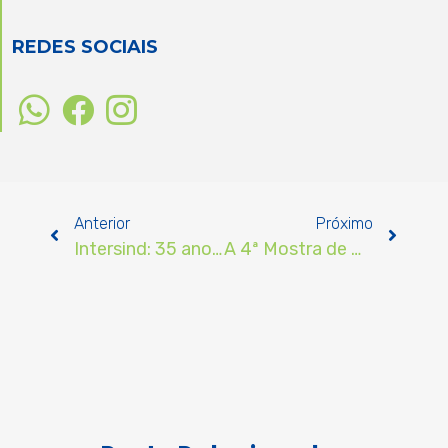
REDES SOCIAIS
Anterior
Próximo
Intersind: 35 anos de Conexão e Desenvolvimento da Indústria Moveleira de Ubá
A 4ª Mostra de Móveis de Ubá foi um marco para o setor moveleiro nacional