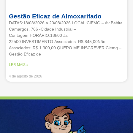
Gestão Eficaz de Almoxarifado
DATAS:18/08/2026 a 20/08/2026 LOCAL:CIEMG – Av Babita
Camargos, 766 -Cidade Industrial –
Contagem HORÁRIO:18h00 às
22h00 INVESTIMENTO:Associados: R$ 845,00Não
Associados: R$ 1.300,00 QUERO ME INSCREVER:Ciemg –
Gestão Eficaz de
LER MAIS »
4 de agosto de 2026