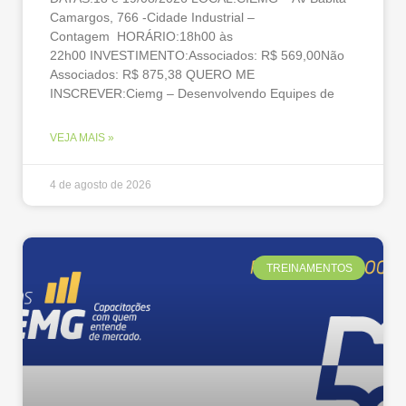
Camargos, 766 -Cidade Industrial –
Contagem HORÁRIO:18h00 às
22h00 INVESTIMENTO:Associados: R$ 569,00Não
Associados: R$ 875,38 QUERO ME
INSCREVER:Ciemg – Desenvolvendo Equipes de
VEJA MAIS »
4 de agosto de 2026
TREINAMENTOS