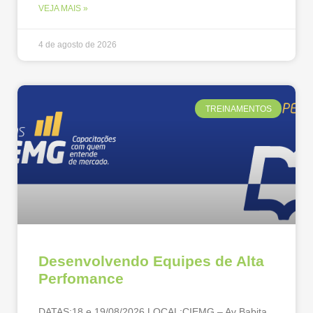
VEJA MAIS »
4 de agosto de 2026
TREINAMENTOS
Desenvolvendo Equipes de Alta
Perfomance
DATAS:18 e 19/08/2026 LOCAL:CIEMG – Av Babita